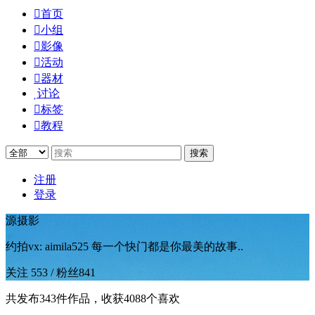

首页

小组

影像

活动

器材

讨论

标签

教程
注册
登录
源摄影
约拍vx: aimila525 每一个快门都是你最美的故事..
关注
553
/
粉丝
841
共发布343件作品，收获4088个喜欢