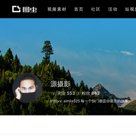
视频素材
首页
社区
活动
短视
源摄影
关注 553
粉丝 843
约拍vx: aimila525 每一个快门都是你最美的故事..