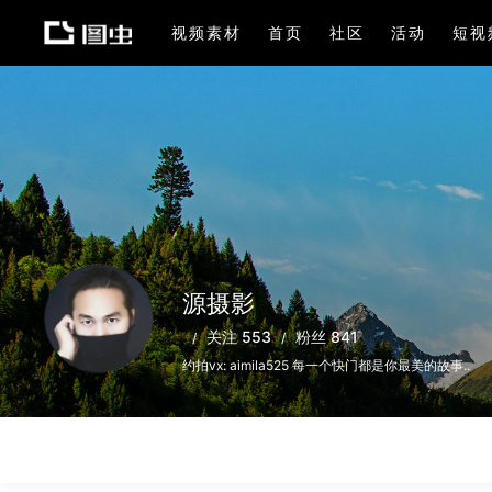
视频素材
首页
社区
活动
短视
源摄影
关注 553
粉丝 841
约拍vx: aimila525 每一个快门都是你最美的故事..