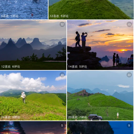
6喜欢
1评论
12喜欢
5评论
32
15
12喜欢
6评论
14喜欢
5评论
48
22
24喜欢
9评论
20喜欢
7评论
5
9