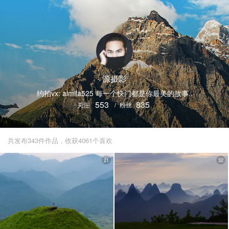
源摄影
约拍vx: aimila525 每一个快门都是你最美的故事..
553
835
关注
/
粉丝
共发布343件作品，收获4061个喜欢
21
32